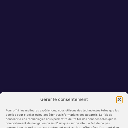
Gérer le consentement
Pour offrir les meilleures expériences, nous utilisons des technologies telles que les
cookies pour stocker et/ou accéder aux informations des appareils. Le fait de
consentir à ces technologies nous permettra de traiter des données telles que le
comportement de navigation ou les ID uniques sur ce site. Le fait de ne pas
consentir ou de retirer son consentement peut avoir un effet négatif sur certaines