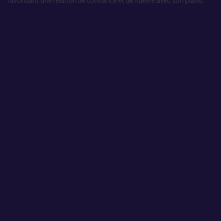
favorisant une relation de confiance et de fidélité avec son public.
Lorem ipsum dolor sit amet, consectetur adipiscing elit. Ut
elit tellus, luctus nec ullamcorper mattis, pulvinar dapibus
leo.