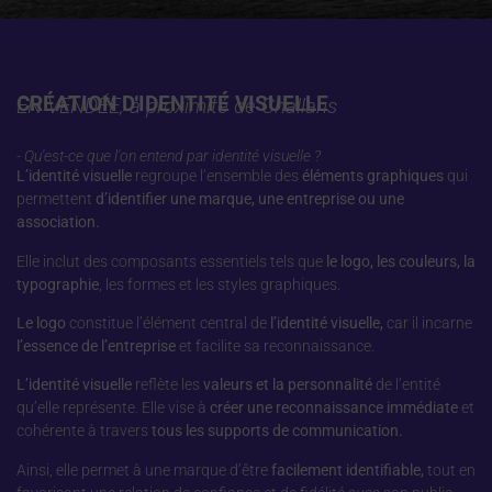
CRÉATION D'IDENTITÉ VISUELLE
EN VENDÉE, à proximité de Challans
- Qu'est-ce que l'on entend par identité visuelle ?
L’identité visuelle
regroupe l’ensemble des
éléments graphiques
qui
permettent
d’identifier une marque, une entreprise ou une
association.
Elle inclut des composants essentiels tels que
le logo, les couleurs, la
typographie
, les formes et les styles graphiques.
Le logo
constitue l’élément central de
l’identité visuelle,
car il incarne
l’essence de l’entreprise
et facilite sa reconnaissance.
L’identité visuelle
reflète les
valeurs et la personnalité
de l’entité
qu’elle représente. Elle vise à
créer une reconnaissance immédiate
et
cohérente à travers
tous les supports de communication.
Ainsi, elle permet à une marque d’être
facilement identifiable,
tout en